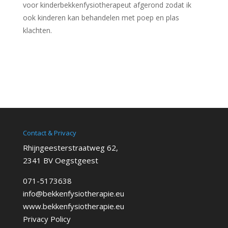
voor kinderbekkenfysiotherapeut afgerond zodat ik
ook kinderen kan behandelen met poep en plas
klachten.
Contact & Privacy
Rhijngeesterstraatweg 62,
2341 BV Oegstgeest
071-5173638
info@bekkenfysiotherapie.eu
www.bekkenfysiotherapie.eu
Privacy Policy